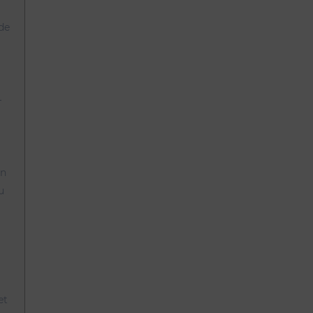
de
–
on
u
et