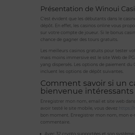
Présentation de Winoui Cas
C’est évident que les débutants dans le casi
dépôt. En effet, les casinos online vous prop
sur votre compte de joueur. Si le bonus casin
chance de gagner des tours gratuits.
Les meilleurs casinos gratuits pour tester v
mais moins immersive est le site Web de PGA
yang dispersés. Les options de paiement du 
incluent les options de dépôt suivantes.
Comment savoir si un ca
bienvenue intéressants
Enregistrer mon nom, email et site web dans
avoir testé le site mobile, vous devez
https:/
bon moment. Enregistrer mon nom, mon e-ma
commentaire.
Avec 32 crypto supportées et son système d