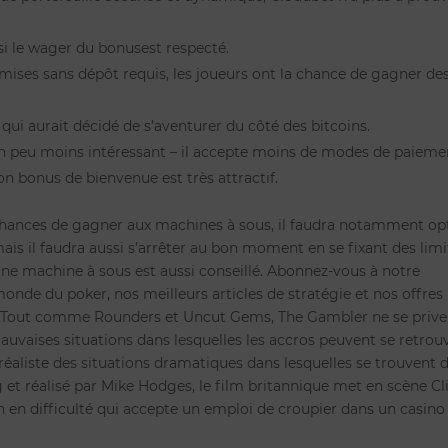
 si le wager du bonusest respecté.
 mises sans dépôt requis, les joueurs ont la chance de gagner de
 qui aurait décidé de s’aventurer du côté des bitcoins.
 un peu moins intéressant – il accepte moins de modes de paieme
n bonus de bienvenue est très attractif.
 chances de gagner aux machines à sous, il faudra notamment op
mais il faudra aussi s’arrêter au bon moment en se fixant des limi
’une machine à sous est aussi conseillé. Abonnez-vous à notre
monde du poker, nos meilleurs articles de stratégie et nos offres
l. Tout comme Rounders et Uncut Gems, The Gambler ne se prive
auvaises situations dans lesquelles les accros peuvent se retrouv
réaliste des situations dramatiques dans lesquelles se trouvent 
et réalisé par Mike Hodges, le film britannique met en scène Cl
n en difficulté qui accepte un emploi de croupier dans un casino