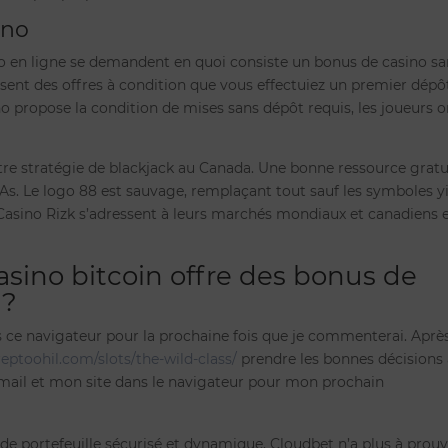
ino
no en ligne se demandent en quoi consiste un bonus de casino s
osent des offres à condition que vous effectuiez un premier dépô
o propose la condition de mises sans dépôt requis, les joueurs o
otre stratégie de blackjack au Canada. Une bonne ressource gratu
s. Le logo 88 est sauvage, remplaçant tout sauf les symboles y
Casino Rizk s’adressent à leurs marchés mondiaux et canadiens 
sino bitcoin offre des bonus de
 ?
 ce navigateur pour la prochaine fois que je commenterai. Aprè
/reptoohil.com/slots/the-wild-class/
prendre les bonnes décisions
il et mon site dans le navigateur pour mon prochain
e portefeuille sécurisé et dynamique, Cloudbet n’a plus à prou