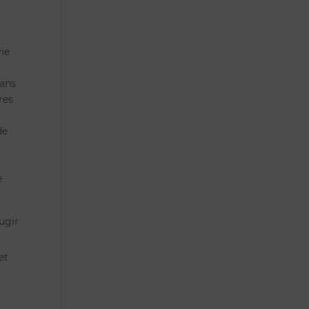
vie
dans
res
s
de
s
e
ougir
et