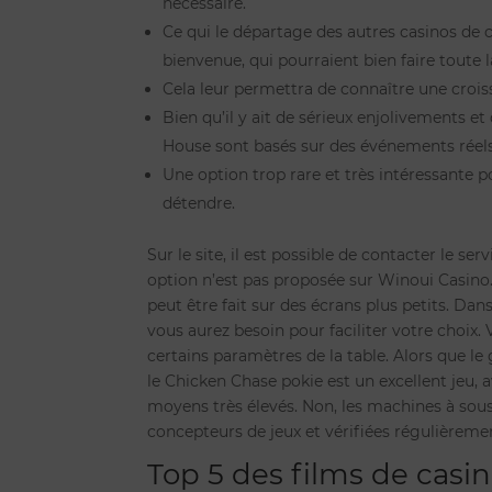
nécessaire.
Ce qui le départage des autres casinos de ce
bienvenue, qui pourraient bien faire toute 
Cela leur permettra de connaître une croi
Bien qu’il y ait de sérieux enjolivements et
House sont basés sur des événements réels
Une option trop rare et très intéressante 
détendre.
Sur le site, il est possible de contacter le se
option n’est pas proposée sur Winoui Casino. T
peut être fait sur des écrans plus petits. Da
vous aurez besoin pour faciliter votre choix.
certains paramètres de la table. Alors que l
le Chicken Chase pokie est un excellent jeu,
moyens très élevés. Non, les machines à sous 
concepteurs de jeux et vérifiées régulièremen
Top 5 des films de casi