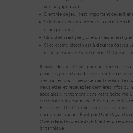
son engagement.
D’entrée de jeu, il est important devérifier
Si le bonus casino propose la condition de
tours gratuits.
Cloudbet n’est pas juste un casino en ligne
Si ce casino bitcoin est à d’autres égards
et offre moins de variété que BC Game – so
Il existe des stratégies pour augmenter ses
pour des jeux à taux de redistribution élevé 
S’entrainer pour mieux cerner la volatilité d
newsletter et recevez les dernières infos du 
spéciales directement dans votre boîte mai
de montrer les mauvais côtés du jeu et les m
En ce sens, The Gambler est une description 
nombreux joueurs. Écrit par Paul Mayersberg 
Owen dans le rôle de Jack Manfre, un écrivai
britannique.