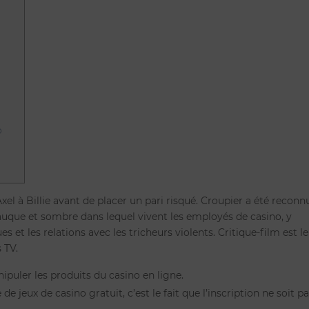
o
o
t Axel à Billie avant de placer un pari risqué. Croupier a été reconn
auque et sombre dans lequel vivent les employés de casino, y
 et les relations avec les tricheurs violents. Critique-film est le
 TV.
puler les produits du casino en ligne.
de jeux de casino gratuit, c’est le fait que l’inscription ne soit p